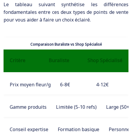
Le tableau suivant synthétise les différences
fondamentales entre ces deux types de points de vente
pour vous aider à faire un choix éclairé.
Comparaison Buraliste vs Shop Spécialisé
Critère
Buraliste
Shop Spécialisé
Prix moyen fleur/g
6-8€
4-12€
Gamme produits
Limitée (5-10 refs)
Large (50+ 
Conseil expertise
Formation basique
Personnel