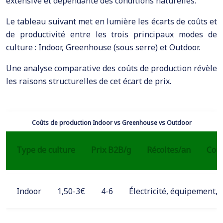
extensive et dépendante des conditions naturelles.
Le tableau suivant met en lumière les écarts de coûts et
de productivité entre les trois principaux modes de
culture : Indoor, Greenhouse (sous serre) et Outdoor.
Une analyse comparative des coûts de production révèle
les raisons structurelles de cet écart de prix.
Coûts de production Indoor vs Greenhouse vs Outdoor
Type de culture
Prix B2B/g
Récoltes/an
Coût
Indoor
1,50-3€
4-6
Électricité, équipement,