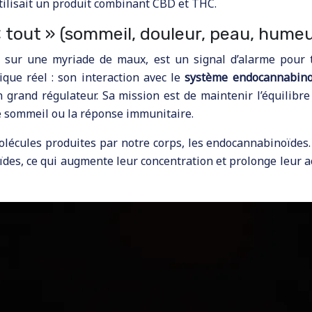
tilisait un produit combinant CBD et THC.
 tout » (sommeil, douleur, peau, humeur
r sur une myriade de maux, est un signal d’alarme pour to
ue réel : son interaction avec le
système endocannabino
n grand régulateur. Sa mission est de maintenir l’équilibr
 le sommeil ou la réponse immunitaire.
olécules produites par notre corps, les endocannabinoïdes. 
s, ce qui augmente leur concentration et prolonge leur acti