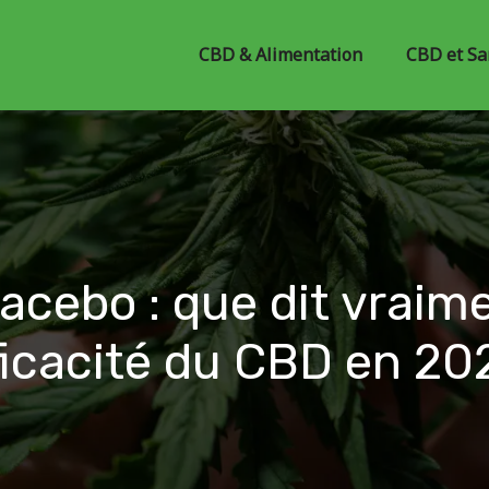
CBD & Alimentation
CBD et Sa
lacebo : que dit vraim
fficacité du CBD en 20