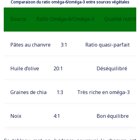
Comparaison du ratio oméga-6/oméga-3 entre sources végétales
Source
Ratio Oméga-6/Oméga-3
Qualité nutriti
Pâtes au chanvre
3:1
Ratio quasi-parfait
Huile d’olive
20:1
Déséquilibré
Graines de chia
1:3
Très riche en oméga-3
Noix
4:1
Bon équilibre