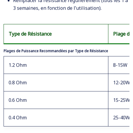
Remplacer la résistance régulièrement (tous les 1 à
3 semaines, en fonction de l’utilisation).
Type de Résistance
Plage de
Plages de Puissance Recommandées par Type de Résistance
1.2 Ohm
8-15W
0.8 Ohm
12-20W
0.6 Ohm
15-25W
0.4 Ohm
25-40W