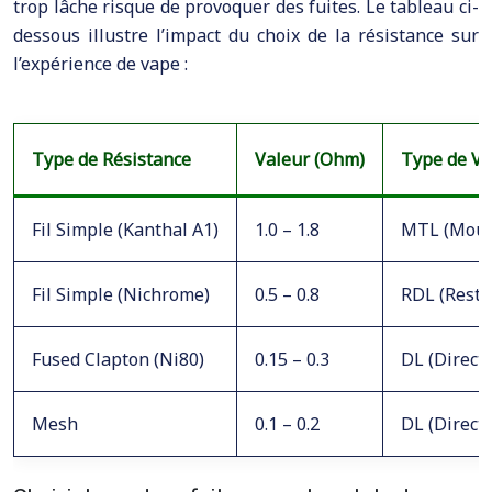
trop lâche risque de provoquer des fuites. Le tableau ci-
dessous illustre l’impact du choix de la résistance sur
l’expérience de vape :
Type de Résistance
Valeur (Ohm)
Type de V
Fil Simple (Kanthal A1)
1.0 – 1.8
MTL (Mout
Fil Simple (Nichrome)
0.5 – 0.8
RDL (Restr
Fused Clapton (Ni80)
0.15 – 0.3
DL (Direct
Mesh
0.1 – 0.2
DL (Direct